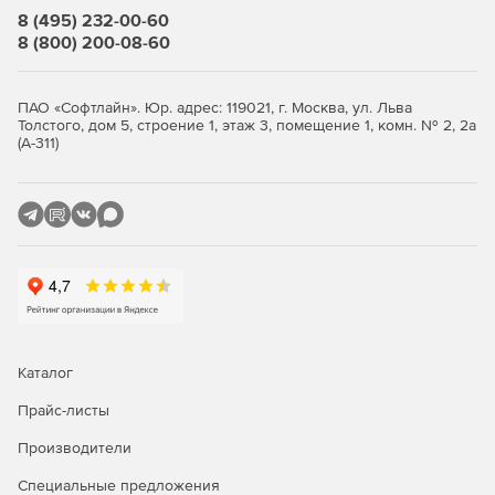
8 (495) 232-00-60
сечений и расчета их геометрических характеристик
8 (800) 200-08-60
на основе теории сплошных стержней.
«Тонус»
– инструмент построения произвольных
ПАО «Софтлайн». Юр. адрес: 119021, г. Москва, ул. Льва
сечений и расчета их геометрических характеристик
Толстого, дом 5, строение 1, этаж 3, помещение 1, комн. № 2, 2а
на основе теории тонкостенных стержней.
(А-311)
«Сезам»
– программа для поиска эквивалентных
сечений.
«КоКон»
– справочник по коэффициентам
концентрации напряжений и коэффициентам
интенсивности напряжений.
«Куст»
– расчетно-теоретический справочник
проектировщика.
Каталог
SCAD Office соответствует следующим строительным
Прайс-листы
нормам и правилам:
Производители
СП 20.13330.2016 (СНиП 2.01.07-85*), СП 14.13330.2014
Специальные предложения
(СНиП II-7-81*), СП 22.13330.2016 (СНиП 2.02.01-83*), СП