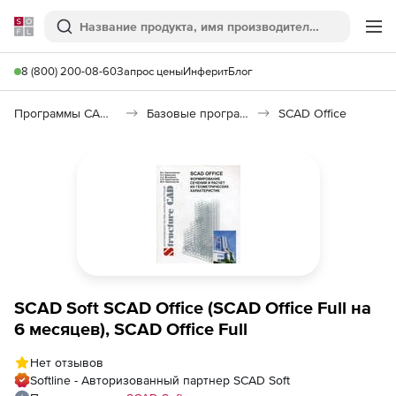
Softline
Поиск
Ме
8 (800) 200-08-60
Запрос цены
Инферит
Блог
Программы САПР и ГИС
Базовые программы
SCAD Office
SCAD Soft SCAD Office (SCAD Office Full на
6 месяцев), SCAD Office Full
Нет отзывов
Softline - Авторизованный партнер SCAD Soft