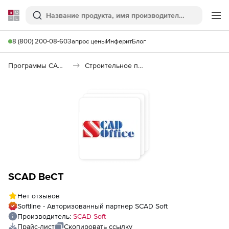
Softline
Поиск
Ме
8 (800) 200-08-60
Запрос цены
Инферит
Блог
Программы САПР и ГИС
Строительное программное обеспечение
SCAD ВеСТ
Нет отзывов
Softline - Авторизованный партнер SCAD Soft
Производитель:
SCAD Soft
Прайс-лист
Скопировать ссылку