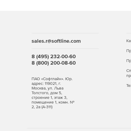
sales.r@softline.com
Ка
Пр
8 (495) 232-00-60
Пр
8 (800) 200-08-60
С
п
ПАО «Софтлайн». Юр.
адрес: 119021, г.
Те
Москва, ул. Льва
Толстого, дом 5,
строение 1, этаж 3,
помещение 1, комн. №
2, 2а (А-311)