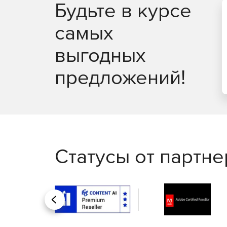
Будьте в курсе
Просмотр план-факта инвентаризации в реа
самых
позиций.
выгодных
Создание и отправка на печать маркировочн
предложений!
Статусы от партн
Назад