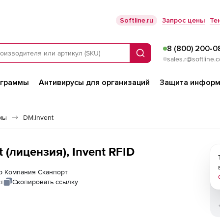
Softline.ru
Запрос цены
Те
8 (800) 200-0
Поиск
sales.r@softline.
ограммы
Антивирусы для организаций
Защита информ
мы
DM.Invent
(лицензия), Invent RFID
ер Компания Сканпорт
т
Скопировать ссылку