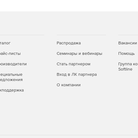
талог
Распродажа
Вакансии
айс-листы
Семинары и вебинары
Помощь
оизводители
Стать партнером
Группа к
Softline
пециальные
Вход в ЛК партнера
редложения
О компании
хподдержка