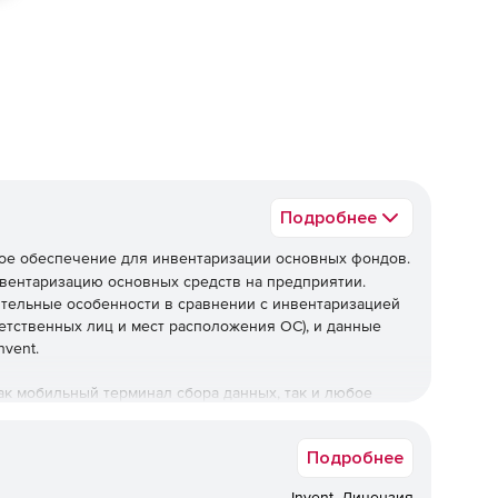
ед
Подробнее
ое обеспечение для инвентаризации основных фондов.
вентаризацию основных средств на предприятии.
тельные особенности в сравнении с инвентаризацией
етственных лиц и мест расположения ОС), и данные
vent.
ак мобильный терминал сбора данных, так и любое
Подробнее
обильное устройство с Android (версии 4.0 и выше).
о сканирующего модуля, можно подключить карманный
Invent. Лицензия