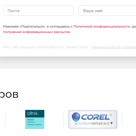
льном времени с цветовым обозначением активных
Нажимая «Подписаться», я соглашаюсь с
Политикой конфиденциальности
, д
ых этикеток при наличии мобильного принтера.
получение информационных рассылок
.
Этот сайт защищен SmartCaptcha от Yandex Cloud -
Уведомление об условия
еров