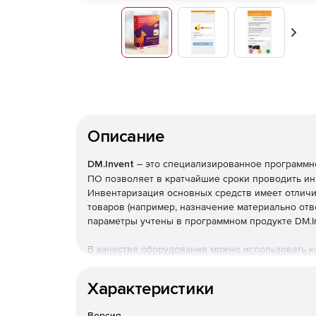
Впер
Описание
DM.Invent
– это специализированное программн
ПО позволяет в кратчайшие сроки проводить ин
Инвентаризация основных средств имеет отличи
товаров (например, назначение материально отв
параметры учтены в программном продукте DM.In
В качестве оборудования можно использовать к
устройство на Android (телефон, планшет).
Характеристики
ПО DM.Invent может быть установлено на любое м
При использовании устройства без встроенног
Версия