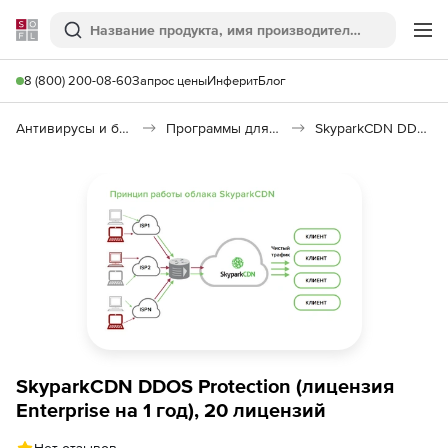
Softline
Поиск
Ме
8 (800) 200-08-60
Запрос цены
Инферит
Блог
Антивирусы и безопасность
Программы для защиты информации
SkyparkCDN DDOS Protection
SkyparkCDN DDOS Protection (лицензия
Enterprise на 1 год), 20 лицензий
Нет отзывов