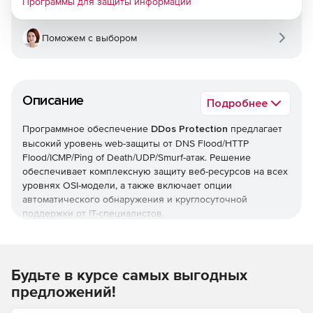
Программы для защиты информации
Поможем с выбором
Описание
Подробнее
Программное обеспечение
DDos Protection
предлагает
высокий уровень web-защиты от DNS Flood/HTTP
Flood/ICMP/Ping of Death/UDP/Smurf-атак. Решение
обеспечивает комплексную защиту веб-ресурсов на всех
уровнях OSI-модели, а также включает опции
автоматического обнаружения и круглосуточной
поддержки от IT-специалистов.
Основные возможности:
Защита от ботов
Будьте в курсе самых выгодных
предложений!
Защита от DDoS-атак сетевого уровня.