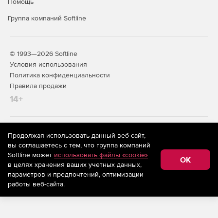
Помощь
Группа компаний Softline
© 1993—2026 Softline
Условия использования
Политика конфиденциальности
Правила продажи
14+
На информационном ресурсе store.softline.ru применяются
Продолжая использовать данный веб-сайт,
рекомендательные технологии
(информационные технологии
вы соглашаетесь с тем, что группа компаний
предоставления информации на основе сбора,
Softline может
использовать файлы «cookie»
систематизации и анализа сведений, относящихся к
OK
в целях хранения ваших учетных данных,
предпочтениям пользователей сети «Интернет»,
находящихся на территории Российской Федерации)
параметров и предпочтений, оптимизации
работы веб-сайта.