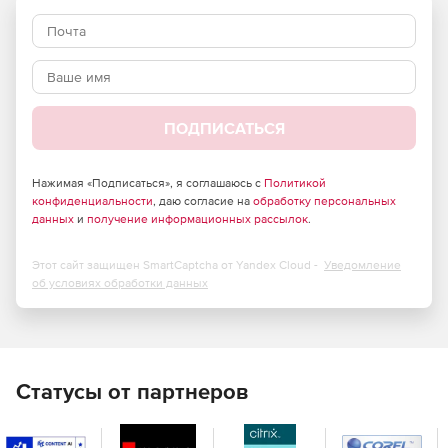
Защита от DDoS-атак на уровне приложения.
Фильтрация HTTPS.
Защита сайта от взлома.
ПОДПИСАТЬСЯ
Поддержка 24/7.
Индивидуальные правила безопасности.
Нажимая «Подписаться», я соглашаюсь с
Политикой
конфиденциальности
, даю согласие на
обработку персональных
Балансировка нагрузки на бэкенд.
данных
и
получение информационных рассылок
.
Статистика в режиме реального времени.
Этот сайт защищен SmartCaptcha от Yandex Cloud -
Уведомление
об условиях обработки данных
Гео-статистика.
Мониторинг доступности сайта.
Статусы от партнеров