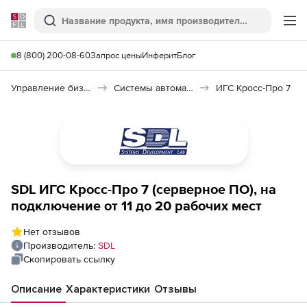
Softline
Поиск
Ме
8 (800) 200-08-60
Запрос цены
Инферит
Блог
Управление бизнесом, CRM/ERP
Системы автоматизации
ИГС Кросс-Про 7
SDL ИГС Кросс-Про 7 (серверное ПО), на
подключение от 11 до 20 рабочих мест
Нет отзывов
Производитель:
SDL
Скопировать ссылку
Описание
Характеристики
Отзывы