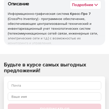
Описание
Подробнее
Информационно-графическая система
Кросс-Про 7
(CrossPro Inventory) - программное обеспечение,
обеспечивающее централизованный технический и
инвентаризационный учет технологических систем
(телекоммуникационных сетей связи, инженерные сети,
электрические сети и т.д.) с возможностью их
мониторинга и управления.
Ключевые функции ИГС Cross Pro 7:
Учет ресурсов любой системы и связей между ними в
Будьте в курсе самых выгодных
соответствии с реальной структурой и семантикой
предложений!
(создание базы знаний)
Возможность моделирования объектов и ресурсов
учета с любой степенью детализации, иерархии и
централизации системы. Возможность разработки
типовых схем, документов, графиков, отчетов
Легкая адаптация и расширяемость системы даже в