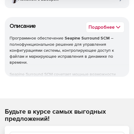
Описание
Подробнее
Программное обеспечение
Seapine Surround SCM
–
полнофункциональное решение для управления
конфигурациями системы, контролирующее доступ к
файлам и маркирующее исправления в динамике по
времени.
Seapine Surround SCM сочетает мощные возможности
управления исходным кодом, дружественный интерфейс
и встроенные инструменты разработки, что позволяет
полностью контролировать проектные работы.
Программное обеспечение Surround SCM обеспечивает
организацию и защиту исходных файлов и других
Будьте в курсе самых выгодных
цифровых ресурсов в процессе маркировки исправлений
и регулирует изменения в различных версиях
предложений!
разрабатываемого продукта.
Управление конфигурациями