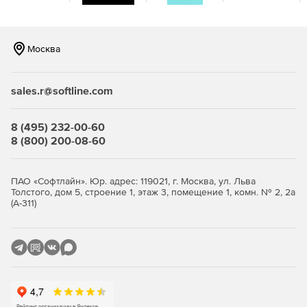
Широкие возможности поиска позволяют настроить
многоразовые пользовательские фильтры.
Москва
Незавершенные проекты хранятся на сервере, что
обеспечивает безопасность выполнения работ и
удобный обмен файлами с другими пользователями.
sales.r@softline.com
Автоматизация рабочего процесса
8 (495) 232-00-60
8 (800) 200-08-60
Программа автоматически фиксирует факты
просмотра исходного кода файла, проверяет
соответствие проектных документов необходимым
ПАО «Софтлайн». Юр. адрес: 119021, г. Москва, ул. Льва
требованиям.
Толстого, дом 5, строение 1, этаж 3, помещение 1, комн. № 2, 2а
(А-311)
Рабочие области настраиваются в соответствии со
структурой работы. Пользовательские настройки
сохраняются после завершения сессии.
Предусмотрена возможность прикрепления
пользовательских метаданных к файлам.