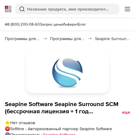
Softline
Поиск
Ме
8 (800) 200-08-60
Запрос цены
Инферит
Блог
Программы для программирования
Программы для разработки ПО
Seapine Surround SCM 2014
Seapine Software Seapine Surround SCM
(бессрочная лицензия + 1 год
еще
техподдержки Premium ), Floating
Нет отзывов
Softline - Авторизованный партнер Seapine Software
Производитель:
Seapine Software