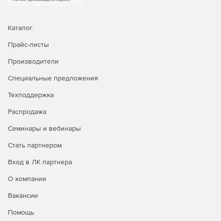
Поддерживается добавление команд для запуска
сторонних приложений или пользовательских
скриптов.
Каталог
Прайс-листы
Безопасность
Производители
Исходные файлы защищены с помощью шифра RC4.
Специальные предложения
Техподдержка
Создание структуры безопасности для различных
типов пользователей обеспечивает полный контроль
Распродажа
над правами доступа к данным.
Семинары и вебинары
Для упрощения администрирования параметры
Стать партнером
безопасности могут наследоваться от родительских
ветвей и хранилищ.
Вход в ЛК партнера
Централизованное управление аккаунтами и
О компании
интеграция с LDAP и Active Directory позволяет
получить сведения об учетной записи пользователя
Вакансии
из корпоративного каталога.
Помощь