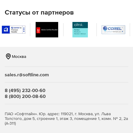
Поддерживается более тридцати гистерезисных
моделей, таких как билинейные, трилитеральные и
Статусы от партнеров
кинетические модели, модели Takeda, Ramberg-Osgood и
другие.
Типы элементов
Предусмотрено двадцать два типа элементов,
позволяющих моделировать как поврежденные, так и
восстановленные конструктивные элементы, а также
Москва
фундаментные системы, несущие нагрузки конструкции и
соединительные узлы.
sales.r@softline.com
Быстродействие
Новейшие технологии параллельного анализа и
8 (495) 232-00-60
оптимизации вычислительных ресурсов обеспечивают
8 (800) 200-08-60
значительное сокращение времени выполнения анализа.
Модель распространения повреждений
ПАО «Софтлайн». Юр. адрес: 119021, г. Москва, ул. Льва
Толстого, дом 5, строение 1, этаж 3, помещение 1, комн. № 2, 2а
(А-311)
SeismoStruct явно учитывает распространение
повреждений вдоль длины элементов и глубины