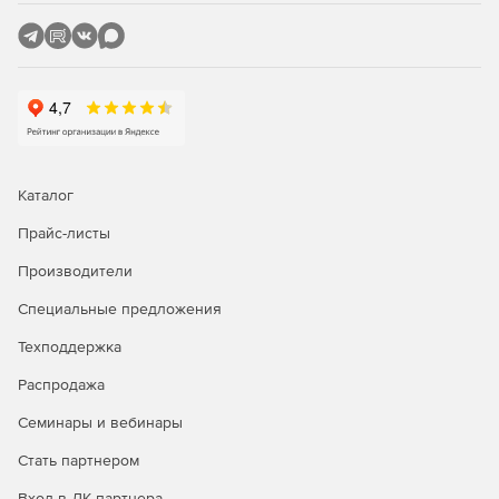
сечения, позволяя наиболее точно оценивать
накопленное повреждение структуры.
Основные преимущества
SeismoStruct
Удобство использования
Каталог
Полностью визуализированный интерфейс исключает
Прайс-листы
необходимость ручной подготовки сложных
Производители
конфигурационных файлов и скриптов.
Специальные предложения
Интероперабельность
Техподдержка
Возможность прямого импорта данных из популярных
Распродажа
CAD-приложений, таких как AutoCAD, упрощает
интеграцию проекта.
Семинары и вебинары
Разнообразие анализов
Стать партнером
Вход в ЛК партнера