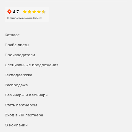
Бесконечная прокрутка изображений таблиц.
Настройка тем. С помощью SASS и Compass темы для
пользовательских приложений могут настраиваться
за считанные минуты.
Каталог
Формы. Гибкое решение Ext JS позволяет
Прайс-листы
использовать любую структуру для разработки
Производители
свободных форм.
Специальные предложения
Focus Manager. Улучшенный компонент Focus Manager
дает возможность перебирать приложения с
Техподдержка
помощью клавиатуры.
Распродажа
Пакет данных. Построение современных,
Семинары и вебинары
масштабированных корпоративных web-приложений с
помощью MVC.
Стать партнером
Песочница. Постепенный запуск множества версий
Вход в ЛК партнера
Ext JS.
О компании
Z-Index Manager. Менеджмент и настройка z-индекса