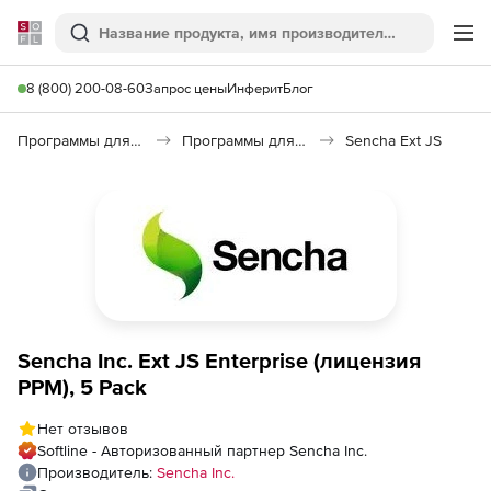
Softline
Поиск
Ме
8 (800) 200-08-60
Запрос цены
Инферит
Блог
Программы для программирования
Программы для разработки ПО
Sencha Ext JS
Sencha Inc. Ext JS Enterprise (лицензия
PPM), 5 Pack
Нет отзывов
Softline - Авторизованный партнер Sencha Inc.
Производитель:
Sencha Inc.