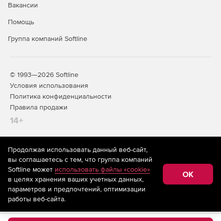
Вакансии
окон или любого компонента Ext JS.
Помощь
Купите Sencha Ext JS у официального дилера Softline
Группа компаний Softline
Store по доступной цене.
© 1993—2026 Softline
Условия использования
Политика конфиденциальности
Правила продажи
14+
Продолжая использовать данный веб-сайт,
На информационном ресурсе store.softline.ru применяются
вы соглашаетесь с тем, что группа компаний
рекомендательные технологии
(информационные технологии
Softline может
использовать файлы «cookie»
предоставления информации на основе сбора,
OK
в целях хранения ваших учетных данных,
систематизации и анализа сведений, относящихся к
предпочтениям пользователей сети «Интернет»,
параметров и предпочтений, оптимизации
находящихся на территории Российской Федерации)
работы веб-сайта.