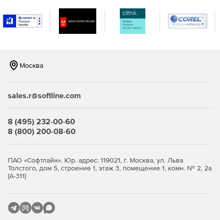
объектам.
Характеристики Ext JS:
Графики, схемы и визуализации на HTML.
Москва
Блокирование, редактирование и другие действия с
гридами.
sales.r@softline.com
Рендер высокопроизводительного DOM-интерфейса
для каждого браузера.
8 (495) 232-00-60
Точная кроссбраузерная система ввода структур и
8 (800) 200-08-60
форм.
Выбор и фильтрация компонентов из древа
ПАО «Софтлайн». Юр. адрес: 119021, г. Москва, ул. Льва
компонентов или Array – одинаковых с CSS-
Толстого, дом 5, строение 1, этаж 3, помещение 1, комн. № 2, 2а
селекторами.
(А-311)
Рисование. Независимая от браузера векторная
графика. Поддержка любых браузеров, от IE6 до
Chrome.