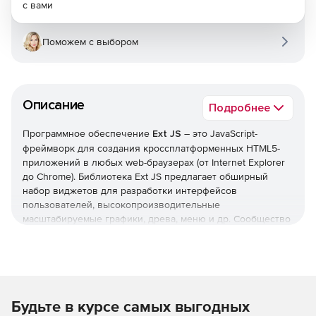
с вами
Поможем с выбором
Описание
Подробнее
Программное обеспечение
Ext JS
– это JavaScript-
фреймворк для создания кроссплатформенных HTML5-
приложений в любых web-браузерах (от Internet Explorer
до Chrome). Библиотека Ext JS предлагает обширный
набор виджетов для разработки интерфейсов
пользователей, высокопроизводительные
масштабируемые графики, древа, меню и др. Сообщество
из миллионов пользователей Sencha позволяет получать
доступ к тысячам расширений пользователей.
В Ext JS реализована поддержка технологии AJAX,
анимации, работы с DOM, вкладок, таблиц, обработки
Будьте в курсе самых выгодных
событий и других новшеств Web 2.0. Библиотека Ext JS