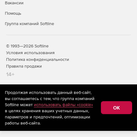
Вакансии
Помощь
Группа компаний Softline
© 1993—2026 Softline
Условия использования
Политика конфиденциальности
Правила продажи
14+
Продолжая использовать данный веб-сайт,
На информационном ресурсе store.softline.ru применяются
вы соглашаетесь с тем, что группа компаний
рекомендательные технологии
(информационные технологии
Softline может
использовать файлы «cookie»
предоставления информации на основе сбора,
OK
в целях хранения ваших учетных данных,
систематизации и анализа сведений, относящихся к
предпочтениям пользователей сети «Интернет»,
параметров и предпочтений, оптимизации
находящихся на территории Российской Федерации)
работы веб-сайта.