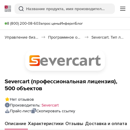
Softline
Поиск
Ме
8 (800) 200-08-60
Запрос цены
Инферит
Блог
Управление бизнесом, CRM/ERP
Программное обеспечение для учета компьютеров
Severcart. Тип лицензии Профессиональная
Severcart (профессиональная лицензия),
500 объектов
Нет отзывов
Производитель:
Severcart
Прайс-лист
Скопировать ссылку
Описание
Характеристики
Отзывы
Доставка и оплата