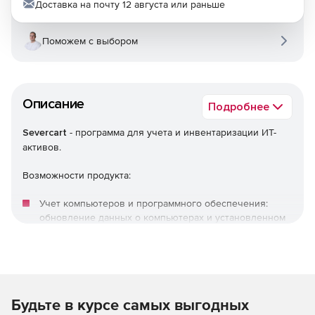
Доставка на почту 12 августа или раньше
Поможем с выбором
Описание
Подробнее
Severcart
- программа для учета и инвентаризации ИТ-
активов.
Возможности продукта:
Учет компьютеров и программного обеспечения:
обновление данных о компьютерах и установленном
ПО производится в режиме реального времени с
помощью программы-агента.
Учет принтеров и МФУ: данные о составе,
местонахождении и точных характеристиках
Будьте в курсе самых выгодных
оборудования.