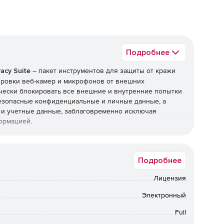
Подробнее
vacy Suite
– пакет инструментов для защиты от кражи
ировки веб-камер и микрофонов от внешних
чески блокировать все внешние и внутренние попытки
безопасные конфиденциальные и личные данные, а
 и учетные данные, заблаговременно исключая
ормацией.
Подробнее
тки снятия отпечатков пальцев, отслеживания и
ами.
Лицензия
ля отслеживания учетных данных для входа на веб-сайты,
Электронный
леды на усмотрение пользователя.
Full