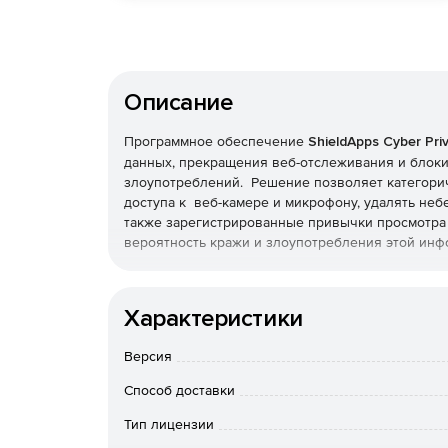
Описание
Программное обеспечение
ShieldApps Cyber Pri
данных, прекращения веб-отслеживания и блок
злоупотреблений. Решение позволяет категори
доступа к веб-камере и микрофону, удалять не
также зарегистрированные привычки просмотра
вероятность кражи и злоупотребления этой инф
Основные возможности:
Характеристики
Cyber ​​Privacy Suite активно блокирует попы
извлечения данных третьими лицами и хакер
Версия
Cyber ​​Privacy Suite сканирует компьютер д
Способ доставки
порталы и поставщики услуг и удаляет эти с
Тип лицензии