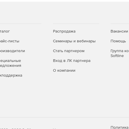
талог
Распродажа
Вакансии
айс-листы
Семинары и вебинары
Помощь
оизводители
Стать партнером
Группа к
Softline
пециальные
Вход в ЛК партнера
редложения
О компании
хподдержка
Политика