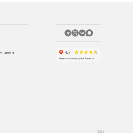
омпаний
14+