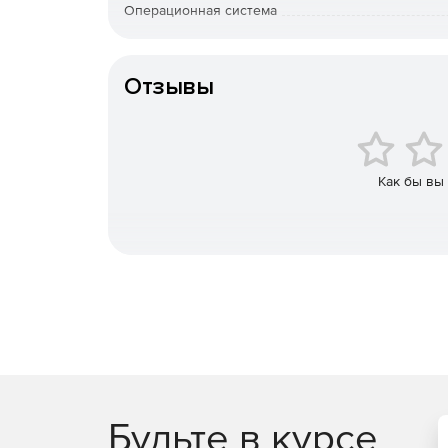
Cyber ​​Privacy Suite защищает от кражи личны
Операционная система
Особенности доставки
Поставк
Cyber ​​Privacy Suite защищаетот вредоносных
Отзывы
Cyber ​​Privacy Suite круглосуточно отслежи
мгновенно блокирует их в режиме реальног
Позволяет автоматически блокировать файлы
Как бы вы
Cyber ​​Privacy Suite находит локальные док
идентификацией информацию, такую ​​как ном
номера кредитных карт, и предлагает удали
файлов.
Будьте в курсе