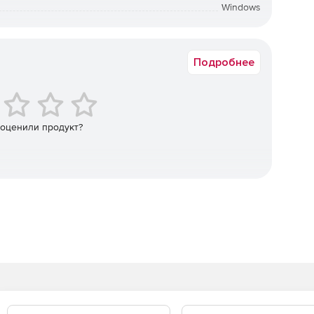
х данных.
Windows
а в электронном виде. Срок доставки: от 1 рабочего дня.
 веб-сайтов, взломов или атак на компьютер.
Подробнее
вает компьютер на предмет попыток фишинга и
о времени.
 cookie.
 оценили продукт?
ументы, которые могут содержать связанную с
ер социального страхования, банковские счета или
ть или зашифровать эти файлы в защищенном хранилище