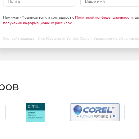
Нажимая «Подписаться», я соглашаюсь с
Политикой конфиденциальности
, д
получение информационных рассылок
.
Этот сайт защищен SmartCaptcha от Yandex Cloud -
Уведомление об условия
еров