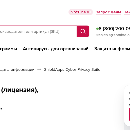
Softline.ru
Запрос цены
Те
8 (800) 200-0
Поиск
sales.r@softline.
ограммы
Антивирусы для организаций
Защита информ
ащиты информации
ShieldApps Cyber Privacy Suite
 (лицензия),
ку