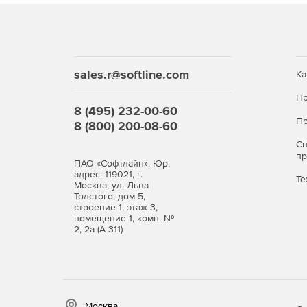
sales.r@softline.com
Ка
Пр
8 (495) 232-00-60
Пр
8 (800) 200-08-60
С
п
ПАО «Софтлайн». Юр.
адрес: 119021, г.
Те
Москва, ул. Льва
Толстого, дом 5,
строение 1, этаж 3,
помещение 1, комн. №
2, 2а (А-311)
Москва