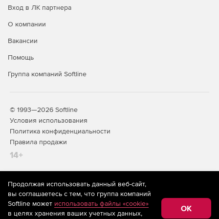
Вход в ЛК партнера
О компании
Вакансии
Помощь
Группа компаний Softline
© 1993—2026 Softline
Условия использования
Политика конфиденциальности
Правила продажи
14+
Продолжая использовать данный веб-сайт,
На информационном ресурсе store.softline.ru применяются
вы соглашаетесь с тем, что группа компаний
рекомендательные технологии
(информационные технологии
Softline может
использовать файлы «cookie»
предоставления информации на основе сбора,
OK
в целях хранения ваших учетных данных,
систематизации и анализа сведений, относящихся к