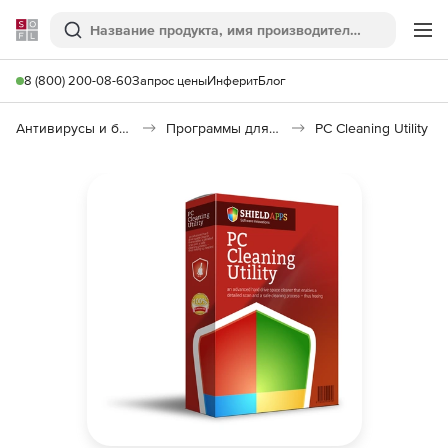
Softline
Поиск
Ме
8 (800) 200-08-60
Запрос цены
Инферит
Блог
Антивирусы и безопасность
Программы для удаления информации
PC Cleaning Utility