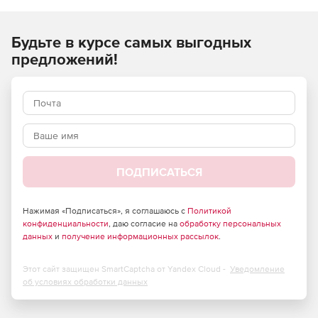
сканирования по заданному расписанию. Установка PC
Cleaning Utility занимает всего несколько минут, при этом
Будьте в курсе самых выгодных
программа работает бесперебойно и не повреждает
системные файлы.
предложений!
ПОДПИСАТЬСЯ
Нажимая «Подписаться», я соглашаюсь с
Политикой
конфиденциальности
, даю согласие на
обработку персональных
данных
и
получение информационных рассылок
.
Этот сайт защищен SmartCaptcha от Yandex Cloud -
Уведомление
об условиях обработки данных