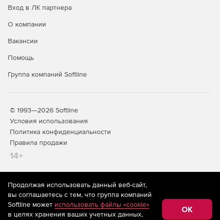
Вход в ЛК партнера
О компании
Вакансии
Помощь
Группа компаний Softline
© 1993—2026 Softline
Условия использования
Политика конфиденциальности
Правила продажи
14+
Продолжая использовать данный веб-сайт,
На информационном ресурсе store.softline.ru применяются
вы соглашаетесь с тем, что группа компаний
рекомендательные технологии
(информационные технологии
Softline может
использовать файлы «cookie»
предоставления информации на основе сбора,
OK
в целях хранения ваших учетных данных,
систематизации и анализа сведений, относящихся к