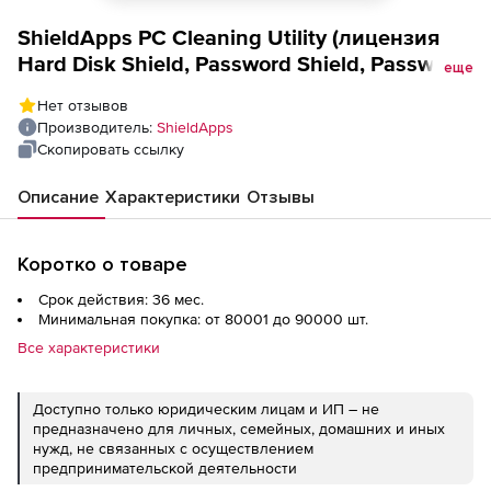
ShieldApps PC Cleaning Utility (лицензия
Hard Disk Shield, Password Shield, Password
еще
Recovery, Registry Shield/Desktop Annual),
Нет отзывов
Количество пользователей на 3 года
Производитель:
ShieldApps
Скопировать ссылку
Описание
Характеристики
Отзывы
Коротко о товаре
Срок действия: 36 мес.
Минимальная покупка: от 80001 до 90000 шт.
Все характеристики
Доступно только юридическим лицам и ИП – не
предназначено для личных, семейных, домашних и иных
нужд, не связанных с осуществлением
предпринимательской деятельности