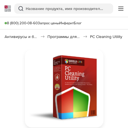
Softline
Поиск
Ме
8 (800) 200-08-60
Запрос цены
Инферит
Блог
Антивирусы и безопасность
Программы для удаления информации
PC Cleaning Utility