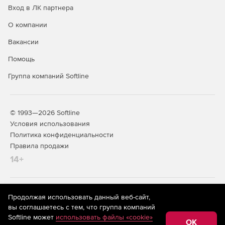
Вход в ЛК партнера
О компании
Вакансии
Помощь
Группа компаний Softline
© 1993—2026 Softline
Условия использования
Политика конфиденциальности
Правила продажи
14+
На информационном ресурсе store.softline.ru применяются
Продолжая использовать данный веб-сайт,
рекомендательные технологии
(информационные технологии
вы соглашаетесь с тем, что группа компаний
предоставления информации на основе сбора,
Softline может
использовать файлы «cookie»
систематизации и анализа сведений, относящихся к
OK