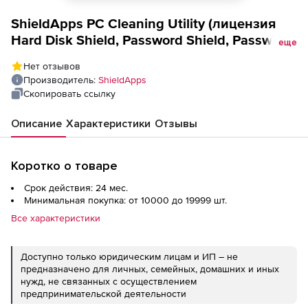
ShieldApps PC Cleaning Utility (лицензия
Hard Disk Shield, Password Shield, Password
еще
Recovery, Registry Shield/Desktop ),
Нет отзывов
Количество пользователей на 2 года
Производитель:
ShieldApps
Скопировать ссылку
Описание
Характеристики
Отзывы
Коротко о товаре
Срок действия: 24 мес.
Минимальная покупка: от 10000 до 19999 шт.
Все характеристики
Доступно только юридическим лицам и ИП – не
предназначено для личных, семейных, домашних и иных
нужд, не связанных с осуществлением
предпринимательской деятельности