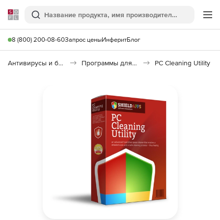
Softline
Поиск
Ме
8 (800) 200-08-60
Запрос цены
Инферит
Блог
Антивирусы и безопасность
Программы для удаления информации
PC Cleaning Utility