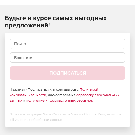
сканирования по заданному расписанию. Установка PC
Cleaning Utility занимает всего несколько минут, при этом
Будьте в курсе самых выгодных
программа работает бесперебойно и не повреждает
системные файлы.
предложений!
ПОДПИСАТЬСЯ
Нажимая «Подписаться», я соглашаюсь с
Политикой
конфиденциальности
, даю согласие на
обработку персональных
данных
и
получение информационных рассылок
.
Этот сайт защищен SmartCaptcha от Yandex Cloud -
Уведомление
об условиях обработки данных