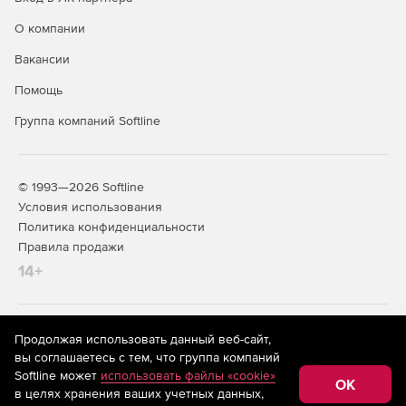
О компании
Вакансии
Помощь
Группа компаний Softline
© 1993—2026 Softline
Условия использования
Политика конфиденциальности
Правила продажи
14+
На информационном ресурсе store.softline.ru применяются
Продолжая использовать данный веб-сайт,
рекомендательные технологии
(информационные технологии
вы соглашаетесь с тем, что группа компаний
предоставления информации на основе сбора,
Softline может
использовать файлы «cookie»
систематизации и анализа сведений, относящихся к
OK
в целях хранения ваших учетных данных,
предпочтениям пользователей сети «Интернет»,