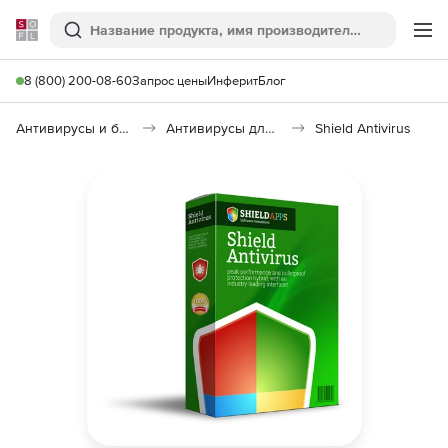
Softline
Поиск
Ме
8 (800) 200-08-60
Запрос цены
Инферит
Блог
Антивирусы и безопасность
Антивирусы для организаций
Shield Antivirus