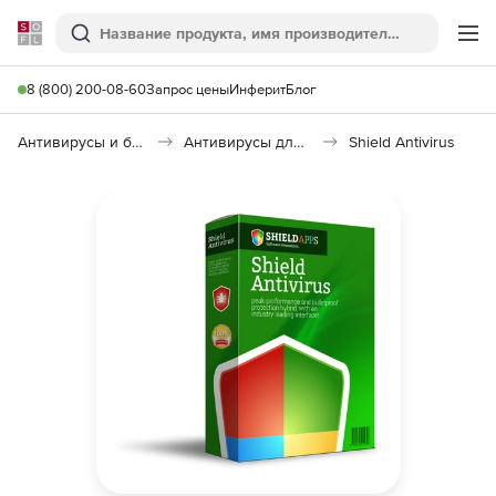
Softline
Поиск
Ме
8 (800) 200-08-60
Запрос цены
Инферит
Блог
Антивирусы и безопасность
Антивирусы для организаций
Shield Antivirus