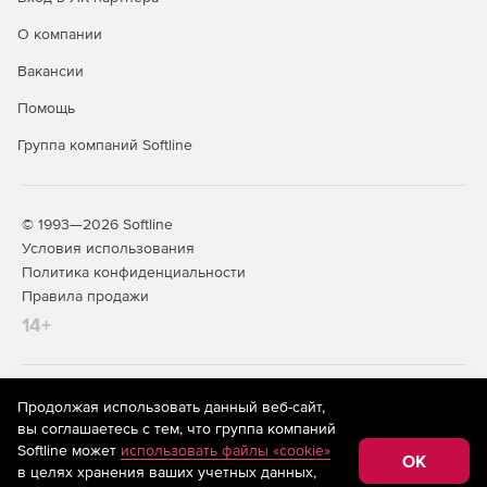
О компании
Вакансии
Помощь
Группа компаний Softline
© 1993—2026 Softline
Условия использования
Политика конфиденциальности
Правила продажи
14+
На информационном ресурсе store.softline.ru применяются
Продолжая использовать данный веб-сайт,
рекомендательные технологии
(информационные технологии
вы соглашаетесь с тем, что группа компаний
предоставления информации на основе сбора,
Softline может
использовать файлы «cookie»
систематизации и анализа сведений, относящихся к
OK
в целях хранения ваших учетных данных,
предпочтениям пользователей сети «Интернет»,