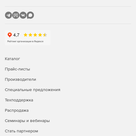
Конфиденциальность и целостность данных
обеспечиваются благодаря протоколу HTTP, который
поддерживает защищенный обмен информацией.
Электронные подписи формируются для веб-форм и
прикрепленных файлов в режиме онлайн, что
упрощает процесс подписания документов.
Реализована контекстно-зависимая система помощи,
которая предоставляет пользователю нужную
Каталог
информацию исходя из текущего контекста.
Прайс-листы
Приложение не зависит от используемого веб-
Производители
браузера.
Специальные предложения
Полная прозрачность для веб-приложений позволяет
легко интегрировать данное решение в
Техподдержка
существующую инфраструктуру.
Распродажа
Гарантируется совместимость Inter-PRO Client с
Семинары и вебинары
различными прокси-серверами.
Стать партнером