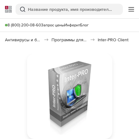
Softline
Поиск
Ме
8 (800) 200-08-60
Запрос цены
Инферит
Блог
Антивирусы и безопасность
Программы для защиты информации
Inter-PRO Client