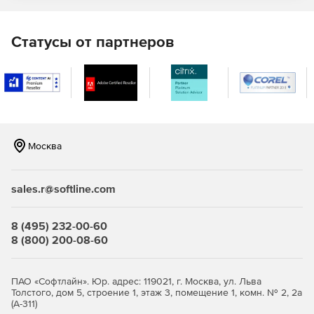
Рутокен ЭЦП, eToken, USB Flash и т. д.
Кроссплатформенность: поддержка Windows, Mac OS,
Статусы от партнеров
Linux, FreeBSD и других ОС.
Совместимость Inter-PRO Client со сторонними
инструментами и с широко распространенными веб-
серверами.
Может использоваться для защиты облачных
Москва
сервисов.
Совместимость с предыдущими версиями и другим
sales.r@softline.com
ПО «Сигнал-КОМ».
Ключевые функции
8 (495) 232-00-60
8 (800) 200-08-60
Строгая аутентификация осуществляется с
использованием цифровых сертификатов X.509, что
обеспечивает надежную идентификацию
ПАО «Софтлайн». Юр. адрес: 119021, г. Москва, ул. Льва
пользователей.
Толстого, дом 5, строение 1, этаж 3, помещение 1, комн. № 2, 2а
(А-311)