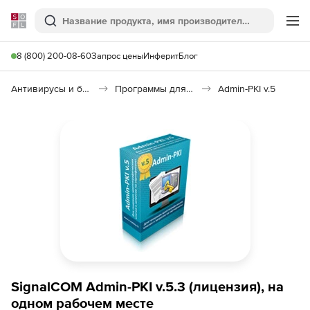
Softline
Поиск
Ме
8 (800) 200-08-60
Запрос цены
Инферит
Блог
Антивирусы и безопасность
Программы для защиты информации
Admin-PKI v.5
SignalCOM Admin-PKI v.5.3 (лицензия), на
одном рабочем месте