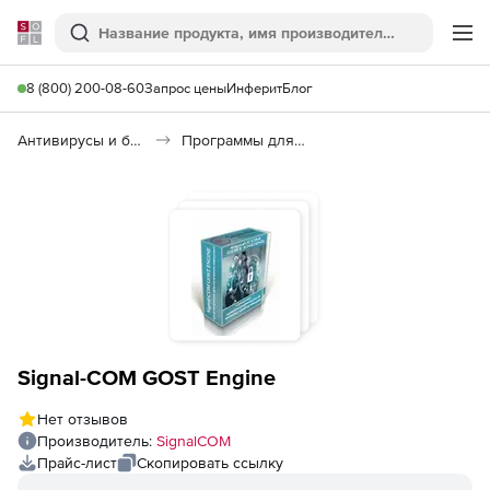
Softline
Поиск
Ме
8 (800) 200-08-60
Запрос цены
Инферит
Блог
Антивирусы и безопасность
Программы для защиты информации
Signal-COM GOST Engine
Нет отзывов
Производитель:
SignalCOM
Прайс-лист
Скопировать ссылку