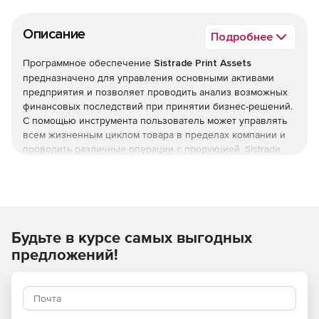
Описание
Подробнее
Программное обеспечение
Sistrade Print Assets
предназначено для управления основными активами
предприятия и позволяет проводить анализ возможных
финансовых последствий при принятии бизнес-решений.
С помощью инструмента пользователь может управлять
всем жизненным циклом товара в пределах компании и
проводить различные операции с продукцией. Sistrade
Print Assets обеспечивает генерацию отчетов с учетом
прибыли и убытков, амортизации и переоценки
продукции. Решение Sistrade Print Assets гарантирует
контроль местонахождения продукции за счет функции
регистрации заводов компании и возможности
Будьте в курсе самых выгодных
назначения маршрута для грузов: при регистрации
товара пользователь получает возможность назначить
предложений!
завод, передать в центр управления информацию о
стоимости груза (импортированную из аналитического
отчета), назначить поставщика.При интеграции Sistrade
Print Assets с модулем бухучета дается возможность