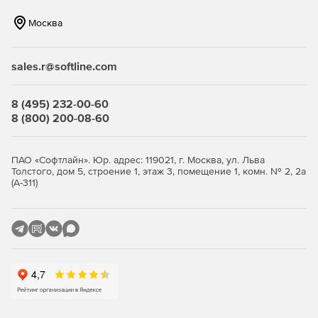
Сохранение истории процессов.
Москва
Список переоценок.
sales.r@softline.com
Фиксация прибыли и убытков.
8 (495) 232-00-60
8 (800) 200-08-60
Что касается амортизации, предоставляется возможность
ПАО «Софтлайн». Юр. адрес: 119021, г. Москва, ул. Льва
использования ставки, предусмотренной в правовых
Толстого, дом 5, строение 1, этаж 3, помещение 1, комн. № 2, 2а
(А-311)
актах, с указанием даты покупки, или ставки,
установленной пользователем. Амортизации проводятся
в два этапа: ежегодный взнос и ежемесячный взнос.
Sistrade Print Assets выполняет переоценку продукции с
учетом законов и правовых актов, в которых
фиксируются все коэффициенты девальвации валюты.