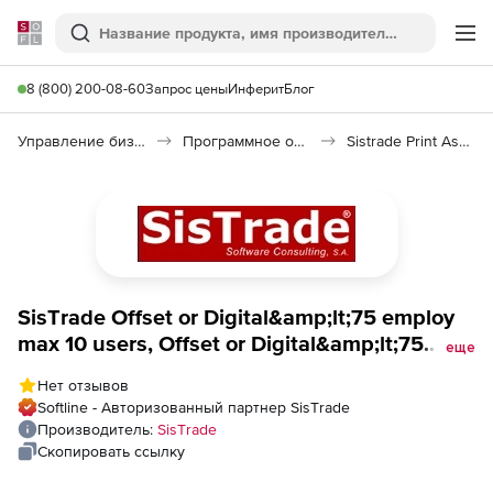
Softline
Поиск
Ме
8 (800) 200-08-60
Запрос цены
Инферит
Блог
Управление бизнесом, CRM/ERP
Программное обеспечение для ведения дел
Sistrade Print Assets
SisТrade Offset or Digital&amp;lt;75 employ
max 10 users, Offset or Digital&amp;lt;75
еще
employ max 10 users
Нет отзывов
Softline - Авторизованный партнер SisТrade
Производитель:
SisТrade
Скопировать ссылку