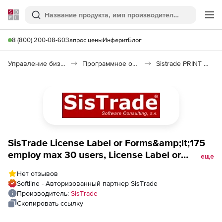
Softline
Поиск
Ме
8 (800) 200-08-60
Запрос цены
Инферит
Блог
Управление бизнесом, CRM/ERP
Программное обеспечение для управления бизнесом
Sistrade PRINT Quality Control
SisТrade License Label or Forms&amp;lt;175
employ max 30 users, License Label or
еще
Forms&amp;lt;175 employ max 30 users
Нет отзывов
Softline - Авторизованный партнер SisТrade
Производитель:
SisТrade
Скопировать ссылку