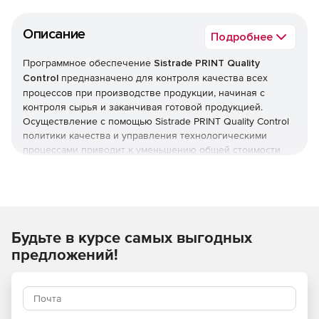
Описание
Подробнее
Программное обеспечение
Sistrade PRINT Quality
Control
предназначено для контроля качества всех
процессов при производстве продукции, начиная с
контроля сырья и заканчивая готовой продукцией.
Осуществление с помощью Sistrade PRINT Quality Control
политики качества и управления технологическими
процессами приводит к уменьшению общей стоимости
производства.
Sistrade PRINT Quality Control позволяет менеджерам
анализировать все виды деятельности и работу
назначенных ответственных лиц. В случае сомнения по
Будьте в курсе самых выгодных
поводу качества, менеджер может выполнить проверку/
тестирование материала с соответствующим
предложений!
оборудованием. Sistrade PRINT Quality Control помогает
управлять качеством продукции, выявляя истоки и
причины несоответствия установленным стандартам.
Расходы на управление и контроль несоответствий