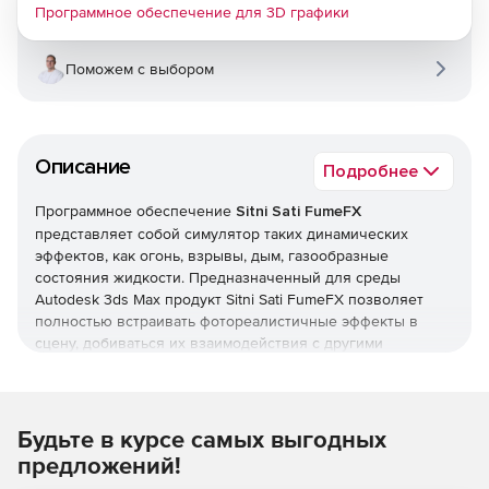
Программное обеспечение для 3D графики
Поможем с выбором
Описание
Подробнее
Программное обеспечение
Sitni Sati FumeFX
представляет собой симулятор таких динамических
эффектов, как огонь, взрывы, дым, газообразные
состояния жидкости. Предназначенный для среды
Autodesk 3ds Max продукт Sitni Sati FumeFX позволяет
полностью встраивать фотореалистичные эффекты в
сцену, добиваться их взаимодействия с другими
объектами. Эффекты создаются с учетом температуры,
гравитации, давления, окружающих объектов, скорости,
внешних сил. Универсальность, гибкость и интуитивность
рабочего процесса делают Sitni Sati FumeFX подходящим
Будьте в курсе самых выгодных
решением для всех индустрий, профессионально
предложений!
занимающихся компьютерной графикой.