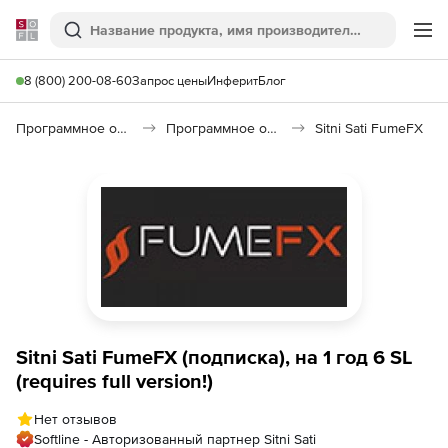
Softline
Поиск
Ме
8 (800) 200-08-60
Запрос цены
Инферит
Блог
Программное обеспечение для графики и дизайна
Программное обеспечение для 3D графики
Sitni Sati FumeFX
Sitni Sati FumeFX (подписка), на 1 год 6 SL
(requires full version!)
Нет отзывов
Softline - Авторизованный партнер Sitni Sati