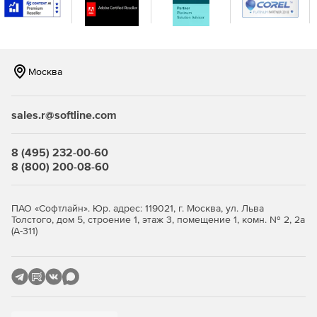
Создание сценариев посредством MaxScript для
практически всех аспектов FumeFX, включая доступ к
данным симуляции.
Москва
Динамическое взаимодействие с другими объектами
сцены.
sales.r@softline.com
Автономная библиотека рендера для платформ
Windows и Linux (32- и 64-разрядных версий).
8 (495) 232-00-60
8 (800) 200-08-60
Начало симуляции с нуля или использование
результатов другой симуляции в качестве отправной
точки.
ПАО «Софтлайн». Юр. адрес: 119021, г. Москва, ул. Льва
Толстого, дом 5, строение 1, этаж 3, помещение 1, комн. № 2, 2а
Многопоточность симуляции.
(А-311)
Отображение хода симуляции в окне
предварительного просмотра.
Возможность изменять параметры в ходе симуляции.