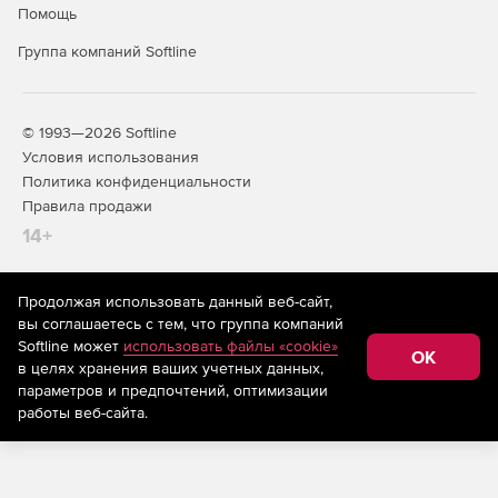
Помощь
Группа компаний Softline
© 1993—2026 Softline
Условия использования
Политика конфиденциальности
Правила продажи
14+
Продолжая использовать данный веб-сайт,
На информационном ресурсе store.softline.ru применяются
вы соглашаетесь с тем, что группа компаний
рекомендательные технологии
(информационные технологии
Softline может
использовать файлы «cookie»
предоставления информации на основе сбора,
OK
в целях хранения ваших учетных данных,
систематизации и анализа сведений, относящихся к
предпочтениям пользователей сети «Интернет»,
параметров и предпочтений, оптимизации
находящихся на территории Российской Федерации)
работы веб-сайта.