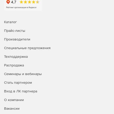
Поддержка Mental Ray для Autodesk 3ds Max.
Высококачественная дисперсия света в жидкостях.
Каталог
Рендер огня, дыма, скорости.
Прайс-листы
Возможности размытия изображения при движении.
Производители
Специальные предложения
Техподдержка
Распродажа
Семинары и вебинары
Стать партнером
Вход в ЛК партнера
О компании
Вакансии