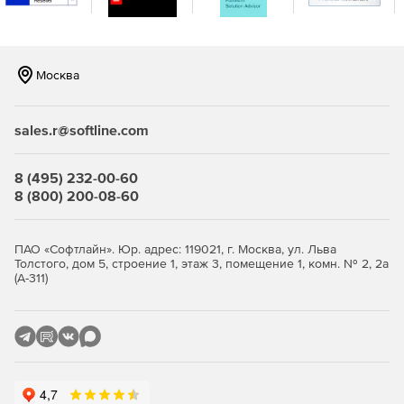
Создание сценариев посредством MaxScript для
практически всех аспектов FumeFX, включая доступ к
данным симуляции.
Москва
Динамическое взаимодействие с другими объектами
сцены.
sales.r@softline.com
Автономная библиотека рендера для платформ
Windows и Linux (32- и 64-разрядных версий).
8 (495) 232-00-60
8 (800) 200-08-60
Начало симуляции с нуля или использование
результатов другой симуляции в качестве отправной
точки.
ПАО «Софтлайн». Юр. адрес: 119021, г. Москва, ул. Льва
Толстого, дом 5, строение 1, этаж 3, помещение 1, комн. № 2, 2а
Многопоточность симуляции.
(А-311)
Отображение хода симуляции в окне
предварительного просмотра.
Возможность изменять параметры в ходе симуляции.
Поддержка Mental Ray для Autodesk 3ds Max.