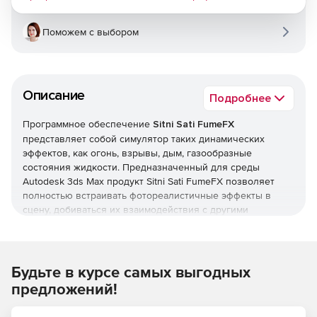
Поможем с выбором
Описание
Подробнее
Программное обеспечение
Sitni Sati FumeFX
представляет собой симулятор таких динамических
эффектов, как огонь, взрывы, дым, газообразные
состояния жидкости. Предназначенный для среды
Autodesk 3ds Max продукт Sitni Sati FumeFX позволяет
полностью встраивать фотореалистичные эффекты в
сцену, добиваться их взаимодействия с другими
объектами. Эффекты создаются с учетом температуры,
гравитации, давления, окружающих объектов, скорости,
внешних сил. Универсальность, гибкость и интуитивность
рабочего процесса делают Sitni Sati FumeFX подходящим
Будьте в курсе самых выгодных
решением для всех индустрий, профессионально
предложений!
занимающихся компьютерной графикой.