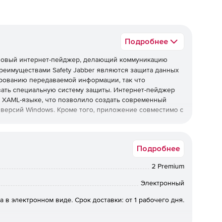
Подробнее
новый интернет-пейджер, делающий коммуникацию
реимуществами Safety Jabber являются защита данных
рованию передаваемой информации, так что
ивать специальную систему защиты. Интернет-пейджер
и XAML-языке, что позволило создать современный
версий Windows. Кроме того, приложение совместимо с
щи системы OpenPGP, основанной на PGP – библиотеке
Подробнее
ие/исходящие сообщения. Это криптосистема
ользует два ключа – открытый для шифрования и
2 Premium
ае пользователи, которые желают сохранить
 просто обмениваются открытыми ключами и посылают
Электронный
ми. Когда пользователь получает такое сообщение, он
и. Пользователь может сам настраивать и
а в электронном виде. Срок доставки: от 1 рабочего дня.