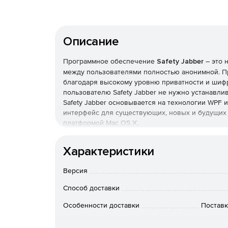
Описание
Программное обеспечение
Safety Jabber
– это 
между пользователями полностью анонимной. П
благодаря высокому уровню приватности и шиф
пользователю Safety Jabber не нужно устанавл
Safety Jabber основывается на технологии WPF 
интерфейс для существующих, новых и будущих 
платформой Mac OS X.
Шифрование в Safety Jabber работает при помо
Характеристики
функций, благодаря которым шифруются входящ
ассиметричного шифрования, и поэтому она исп
Версия
закрытый для дешифровки данных. В таком случ
конфиденциальность своего интернет-общения,
Способ доставки
друг другу сообщения, защищенные этими ключа
задействует свой закрытый ключ для дешифровк
Особенности доставки
Поставк
контролировать длину ключа.