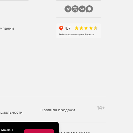
омпаний
14+
Правила продажи
циальности
e может