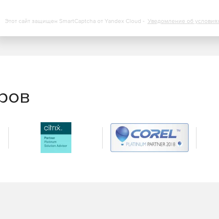
Этот сайт защищен SmartCaptcha от Yandex Cloud -
Уведомление об условия
еров