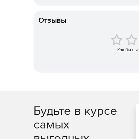
Для отправки сообщений Safety Jabber использ
Отзывы
со всеми популярными интернет-пейджерами и 
поддержки OpenPGP-шифрования не нужно уста
специальная функция Anticapture, которая позво
пользователя нет за компьютером, – для ее зап
Как бы вы
Будьте в курсе
самых
выгодных