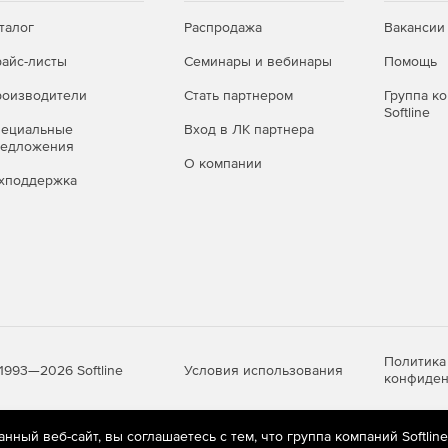
талог
Распродажа
Вакансии
айс-листы
Семинары и вебинары
Помощь
оизводители
Стать партнером
Группа к
Softline
пециальные
Вход в ЛК партнера
редложения
О компании
хподдержка
Политика
Условия использования
1993—2026 Softline
конфиден
ный веб-сайт, вы соглашаетесь с тем, что группа компаний Softlin