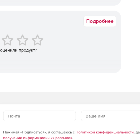
ует XMPP-протокол. Приложение является совместимым
Подробнее
поддерживает стандартную систему шифрования. Для
навливать дополнительное ПО. Реализована
ляет блокировать доступ к пейджеру и переписке, когда
уска достаточно нажать настроенную горячую клавишу.
 оценили продукт?
Нажимая «Подписаться», я соглашаюсь с
Политикой конфиденциальности
, д
получение информационных рассылок
.