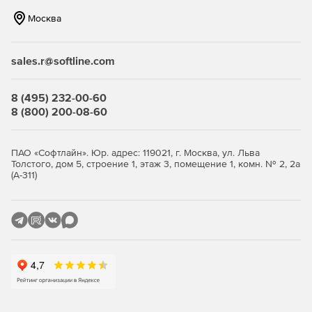
Создание резервных копий БД, восстановление БД из
Москва
резервной копии.
Построение простого отчета о событиях в системе за
sales.r@softline.com
заданное время на заданных точках доступа, включая
печать отчета и сохранение отчета в файл.
8 (495) 232-00-60
Получение информации о нахождении сотрудников
8 (800) 200-08-60
на территории, включая поиск текущего
местоположения сотрудника.
ПАО «Софтлайн». Юр. адрес: 119021, г. Москва, ул. Льва
Дополнительные функции:
Толстого, дом 5, строение 1, этаж 3, помещение 1, комн. № 2, 2а
(А-311)
«Реверс 8000. Рабочее время».
Учет рабочего
времени:
Отчет о времени присутствия на территории всех
пользователей системы, пользователей, входящих
в состав выбранных подразделений, или же
отдельных выбранных пользователей.
Развернутый отчет о времени присутствия на