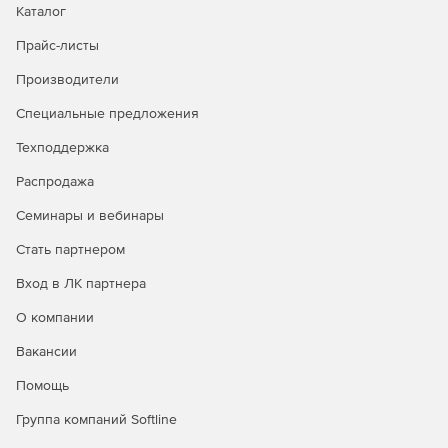
территории конкретного пользователя системы
Каталог
(выводится отработанное время за каждый день
Прайс-листы
выбранного месяца).
Производители
«Реверс 8000. Контроль действий операторов».
Предоставляет возможность составления в
Специальные предложения
программе «ОТЧЕТЫ» отчета по действиям
Техподдержка
операторов системы.
Распродажа
«Реверс 8000. Оформление пропусков».
Оформление карт доступа в виде пропусков.
Семинары и вебинары
Обеспечивается создание дизайна пропуска,
Стать партнером
назначение дизайна конкретному пропуску, вывод
пропусков на печать (при этом поддерживается как
Вход в ЛК партнера
печать наклеек на карту, так и прямая печать на
картах.
О компании
«Реверс 8000. Видео».
Возможность установить АРМ
Вакансии
сотрудников службы безопасности для визуального
Помощь
контроля проходящих – АРМ «Видеоидентификация»
– с функциями:
Группа компаний Softline