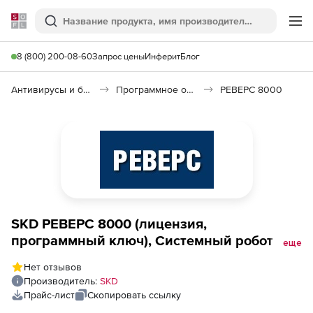
Softline
Поиск
Ме
8 (800) 200-08-60
Запрос цены
Инферит
Блог
Антивирусы и безопасность
Программное обеспечение для контроля доступа
РЕВЕРС 8000
SKD РЕВЕРС 8000 (лицензия,
программный ключ), Системный робот (ОС
еще
Linux)
Нет отзывов
Производитель:
SKD
Прайс-лист
Скопировать ссылку