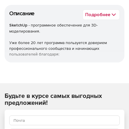
Описание
Подробнее
SketchUp
- программное обеспечение для 3D-
моделирования.
Уже более 20 лет программа пользуется доверием
профессионального сообщества и начинающих
пользователей благодаря:
простоте и универсальности.
легкости в освоении.
доступности.
Будьте в курсе самых выгодных
предложений!
Области использования:
архитектура.
дизайн интерьеров.