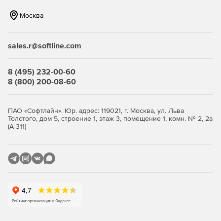
Использовать готовые 3D-модели из бесплатной
Москва
библиотеки 3D Warehouse.
Согласовывать проекты в дополненной реальности.
sales.r@softline.com
Координировать проект совместно с другими
участниками.
8 (495) 232-00-60
8 (800) 200-08-60
ПАО «Софтлайн». Юр. адрес: 119021, г. Москва, ул. Льва
Толстого, дом 5, строение 1, этаж 3, помещение 1, комн. № 2, 2а
(А-311)