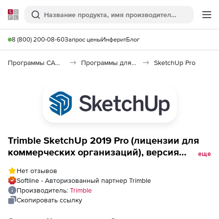
Softline
Поиск
Ме
8 (800) 200-08-60
Запрос цены
Инферит
Блог
Программы САПР и ГИС
Программы для дизайна, визуализации и анимации
SketchUp Pro
Trimble SketchUp 2019 Pro (лицензии для
коммерческих организаций), версия
еще
Network
Нет отзывов
Softline - Авторизованный партнер Trimble
Производитель:
Trimble
Скопировать ссылку