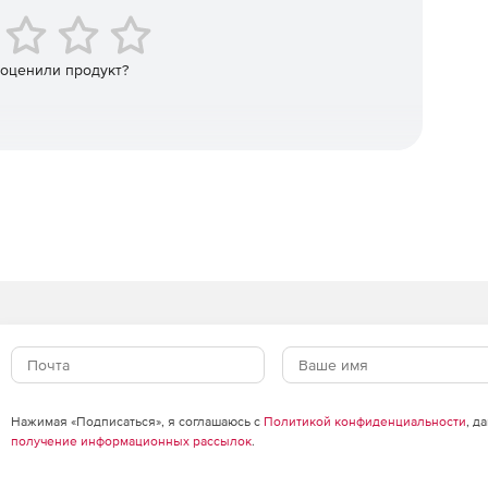
 оценили продукт?
ентацию для производства и строительства.
та.
ировать в сжатые сроки.
ной библиотеки 3D Warehouse.
Нажимая «Подписаться», я соглашаюсь с
Политикой конфиденциальности
, д
получение информационных рассылок
.
ности.