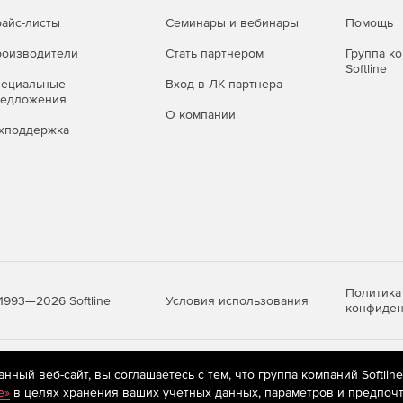
айс-листы
Семинары и вебинары
Помощь
оизводители
Стать партнером
Группа к
Softline
пециальные
Вход в ЛК партнера
редложения
О компании
хподдержка
Политика
Условия использования
1993—2026 Softline
конфиден
яются
рекомендательные технологии
(информационные технологии п
ный веб-сайт, вы соглашаетесь с тем, что группа компаний Softlin
предпочтениям пользователей сети «Интернет», находящихся на те
e»
в целях хранения ваших учетных данных, параметров и предпочт