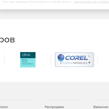
Этот сайт защищен SmartCaptcha от Yandex Cloud -
Уведомление об условия
 участниками.
еров
талог
Распродажа
Вакансии