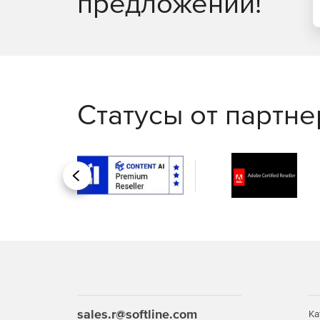
предложений!
Координировать проект совместно с другими
Статусы от партн
Назад
sales.r@softline.com
Ка