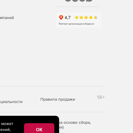
омпаний
14+
Правила продажи
циальности
редоставления информации на основе сбора,
e может
рритории Российской Федерации)
OK
ений,