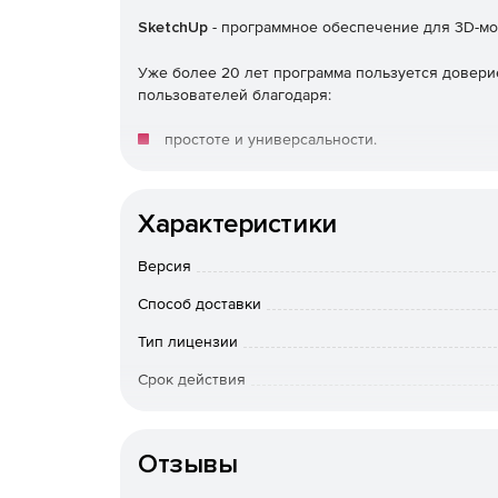
SketchUp
- программное обеспечение для 3D-м
Уже более 20 лет программа пользуется довер
пользователей благодаря:
простоте и универсальности.
легкости в освоении.
Характеристики
доступности.
Версия
Области использования:
Способ доставки
архитектура.
Тип лицензии
Срок действия
дизайн интерьеров.
Тип организации
производство мебели.
Отзывы
ландшафтный дизайн.