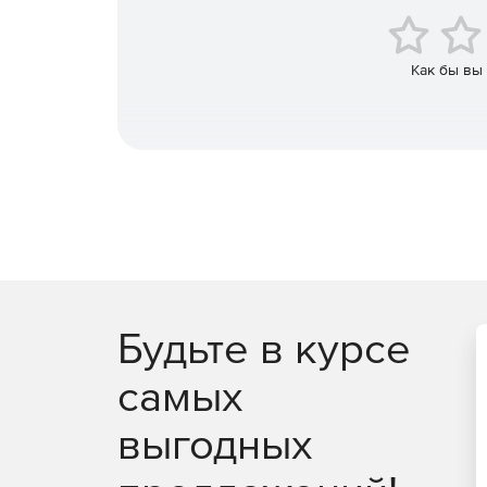
рекламная продукция.
Как бы вы
SketchUp позволяет:
Создавать комплексные 3D-проекты.
Готовить чертежи и другую проектную докум
Учитывать климатические особенности проек
Создавать качественную визуализацию.
Работать в облаке и по локальной сети.
Будьте в курсе
Демонстрировать проект заказчикам и редакт
самых
Использовать готовые 3D-модели из бесплат
выгодных
Согласовывать проекты в дополненной реаль