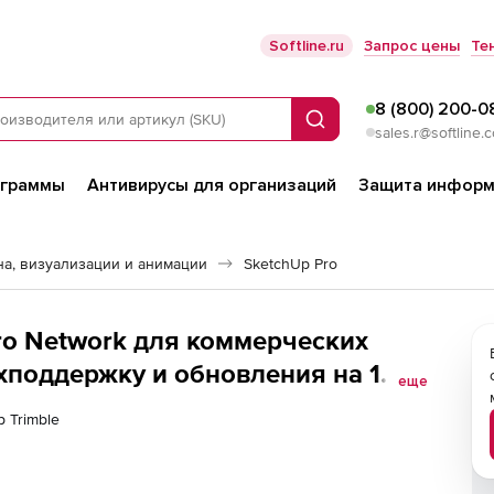
Softline.ru
Запрос цены
Те
8 (800) 200-0
Поиск
sales.r@softline.
ограммы
Антивирусы для организаций
Защита информ
а, визуализации и анимации
SketchUp Pro
Pro Network для коммерческих
ехподдержку и обновления на 1
еще
р Trimble