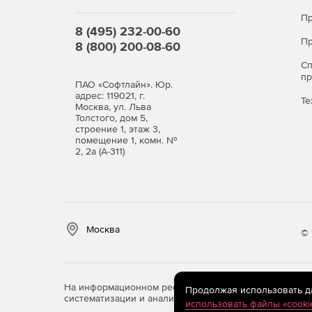
Пр
8 (495) 232-00-60
Пр
8 (800) 200-08-60
С
п
ПАО «Софтлайн». Юр.
адрес: 119021, г.
Те
Москва, ул. Льва
Толстого, дом 5,
строение 1, этаж 3,
помещение 1, комн. №
2, 2а (А-311)
Москва
© 
На информационном ресурсе store.softline.ru примен
Продолжая использовать дан
систематизации и анализа сведений, относящихся к 
использовать файлы «cooki