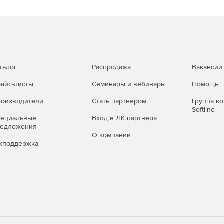
талог
Распродажа
Вакансии
айс-листы
Семинары и вебинары
Помощь
оизводители
Стать партнером
Группа к
Softline
пециальные
Вход в ЛК партнера
редложения
О компании
хподдержка