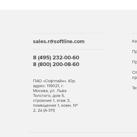
sales.r@softline.com
Ка
Пр
8 (495) 232-00-60
Пр
8 (800) 200-08-60
С
п
ПАО «Софтлайн». Юр.
адрес: 119021, г.
Те
Москва, ул. Льва
Толстого, дом 5,
строение 1, этаж 3,
помещение 1, комн. №
2, 2а (А-311)