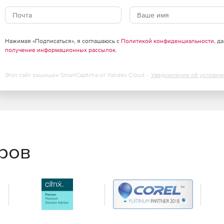
Нажимая «Подписаться», я соглашаюсь с
Политикой конфиденциальности
, д
получение информационных рассылок
.
Этот сайт защищен SmartCaptcha от Yandex Cloud -
Уведомление об условия
еров