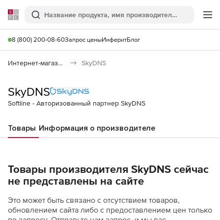
Softline
Поиск
Ме
8 (800) 200-08-60
Запрос цены
Инферит
Блог
Интернет-магазин
SkyDNS
SkyDNS
Softline - Авторизованный партнер SkyDNS
Товары
Информация о производителе
Товары производителя SkyDNS сейчас
не представлены на сайте
Это может быть связано с отсутствием товаров,
обновлением сайта либо с предоставлением цен только
по запросу. Отправьте нам запрос, и мы вас