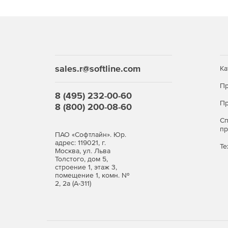
sales.r@softline.com
Ка
Пр
8 (495) 232-00-60
Пр
8 (800) 200-08-60
С
п
ПАО «Софтлайн». Юр.
адрес: 119021, г.
Те
Москва, ул. Льва
Толстого, дом 5,
строение 1, этаж 3,
помещение 1, комн. №
2, 2а (А-311)