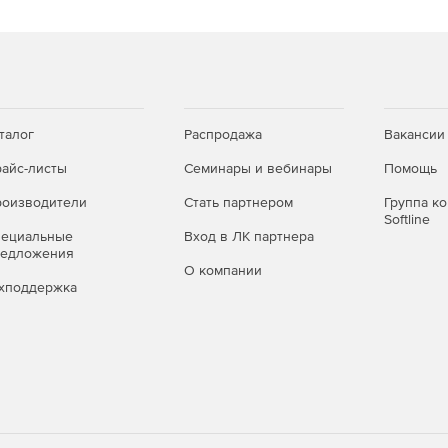
талог
Распродажа
Вакансии
айс-листы
Семинары и вебинары
Помощь
оизводители
Стать партнером
Группа к
Softline
пециальные
Вход в ЛК партнера
редложения
О компании
хподдержка