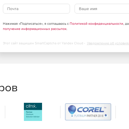
Нажимая «Подписаться», я соглашаюсь с
Политикой конфиденциальности
, д
получение информационных рассылок
.
Этот сайт защищен SmartCaptcha от Yandex Cloud -
Уведомление об условия
еров