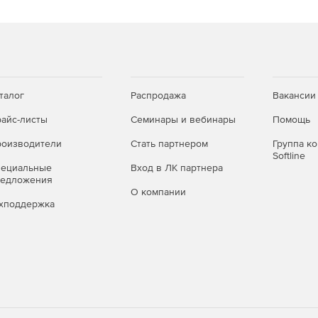
талог
Распродажа
Вакансии
айс-листы
Семинары и вебинары
Помощь
оизводители
Стать партнером
Группа к
Softline
пециальные
Вход в ЛК партнера
редложения
О компании
хподдержка