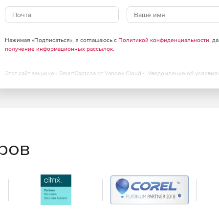
Нажимая «Подписаться», я соглашаюсь с
Политикой конфиденциальности
, д
получение информационных рассылок
.
Этот сайт защищен SmartCaptcha от Yandex Cloud -
Уведомление об условия
еров