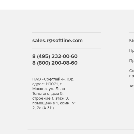
sales.r@softline.com
Ка
Пр
8 (495) 232-00-60
Пр
8 (800) 200-08-60
С
п
ПАО «Софтлайн». Юр.
адрес: 119021, г.
Те
Москва, ул. Льва
Толстого, дом 5,
строение 1, этаж 3,
помещение 1, комн. №
2, 2а (А-311)