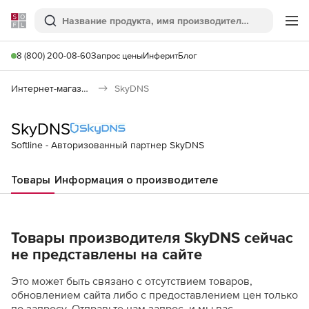
Softline
Поиск
Ме
8 (800) 200-08-60
Запрос цены
Инферит
Блог
Интернет-магазин
SkyDNS
SkyDNS
Softline - Авторизованный партнер SkyDNS
Товары
Информация о производителе
Товары производителя SkyDNS сейчас
не представлены на сайте
Это может быть связано с отсутствием товаров,
обновлением сайта либо с предоставлением цен только
по запросу. Отправьте нам запрос, и мы вас