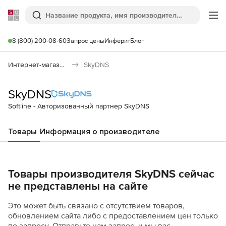
Softline
Поиск
Ме
8 (800) 200-08-60
Запрос цены
Инферит
Блог
Интернет-магазин
SkyDNS
SkyDNS
Softline - Авторизованный партнер SkyDNS
Товары
Информация о производителе
Товары производителя SkyDNS сейчас
не представлены на сайте
Это может быть связано с отсутствием товаров,
обновлением сайта либо с предоставлением цен только
по запросу. Отправьте нам запрос, и мы вас