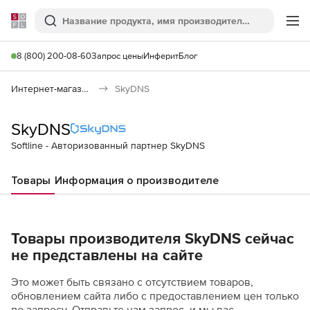
Softline
Поиск
Ме
8 (800) 200-08-60
Запрос цены
Инферит
Блог
Интернет-магазин
SkyDNS
SkyDNS
Softline - Авторизованный партнер SkyDNS
Товары
Информация о производителе
Товары производителя SkyDNS сейчас
не представлены на сайте
Это может быть связано с отсутствием товаров,
обновлением сайта либо с предоставлением цен только
по запросу. Отправьте нам запрос, и мы вас