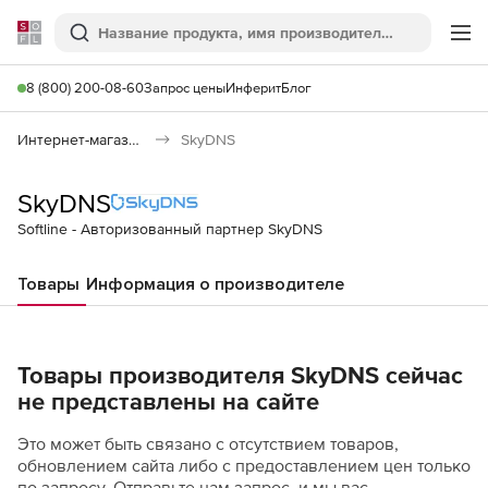
Softline
Поиск
Ме
8 (800) 200-08-60
Запрос цены
Инферит
Блог
Интернет-магазин
SkyDNS
SkyDNS
Softline - Авторизованный партнер SkyDNS
Товары
Информация о производителе
Товары производителя SkyDNS сейчас
не представлены на сайте
Это может быть связано с отсутствием товаров,
обновлением сайта либо с предоставлением цен только
по запросу. Отправьте нам запрос, и мы вас