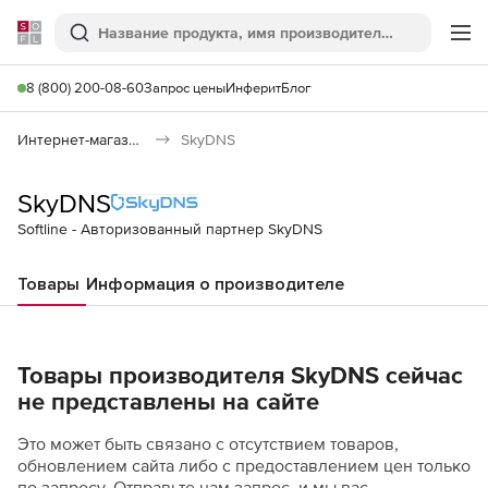
Softline
Поиск
Ме
8 (800) 200-08-60
Запрос цены
Инферит
Блог
Интернет-магазин
SkyDNS
SkyDNS
Softline - Авторизованный партнер SkyDNS
Товары
Информация о производителе
Товары производителя SkyDNS сейчас
не представлены на сайте
Это может быть связано с отсутствием товаров,
обновлением сайта либо с предоставлением цен только
по запросу. Отправьте нам запрос, и мы вас