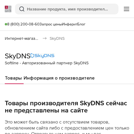
Softline
Поиск
Ме
8 (800) 200-08-60
Запрос цены
Инферит
Блог
Интернет-магазин
SkyDNS
SkyDNS
Softline - Авторизованный партнер SkyDNS
Товары
Информация о производителе
Товары производителя SkyDNS сейчас
не представлены на сайте
Это может быть связано с отсутствием товаров,
обновлением сайта либо с предоставлением цен только
по запросу. Отправьте нам запрос, и мы вас