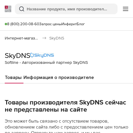
Softline
Поиск
Ме
8 (800) 200-08-60
Запрос цены
Инферит
Блог
Интернет-магазин
SkyDNS
SkyDNS
Softline - Авторизованный партнер SkyDNS
Товары
Информация о производителе
Товары производителя SkyDNS сейчас
не представлены на сайте
Это может быть связано с отсутствием товаров,
обновлением сайта либо с предоставлением цен только
по запросу. Отправьте нам запрос, и мы вас