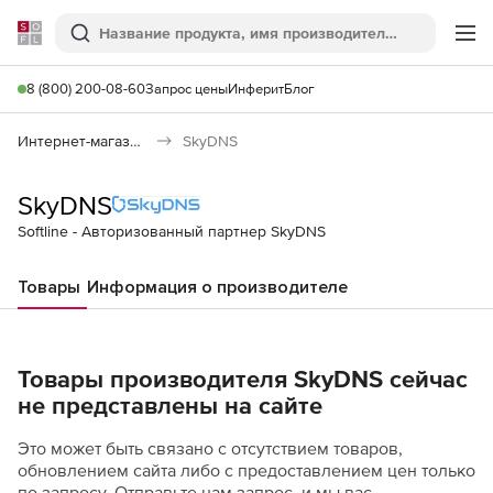
Softline
Поиск
Ме
8 (800) 200-08-60
Запрос цены
Инферит
Блог
Интернет-магазин
SkyDNS
SkyDNS
Softline - Авторизованный партнер SkyDNS
Товары
Информация о производителе
Товары производителя SkyDNS сейчас
не представлены на сайте
Это может быть связано с отсутствием товаров,
обновлением сайта либо с предоставлением цен только
по запросу. Отправьте нам запрос, и мы вас