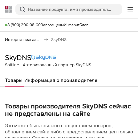
Softline
Поиск
Ме
8 (800) 200-08-60
Запрос цены
Инферит
Блог
Интернет-магазин
SkyDNS
SkyDNS
Softline - Авторизованный партнер SkyDNS
Товары
Информация о производителе
Товары производителя SkyDNS сейчас
не представлены на сайте
Это может быть связано с отсутствием товаров,
обновлением сайта либо с предоставлением цен только
по запросу. Отправьте нам запрос, и мы вас