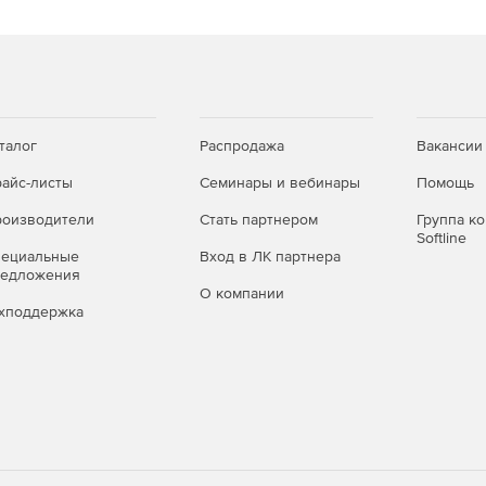
талог
Распродажа
Вакансии
айс-листы
Семинары и вебинары
Помощь
оизводители
Стать партнером
Группа к
Softline
пециальные
Вход в ЛК партнера
редложения
О компании
хподдержка