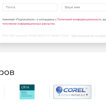
Нажимая «Подписаться», я соглашаюсь с
Политикой конфиденциальности
, д
получение информационных рассылок
.
Этот сайт защищен SmartCaptcha от Yandex Cloud -
Уведомление об условия
еров