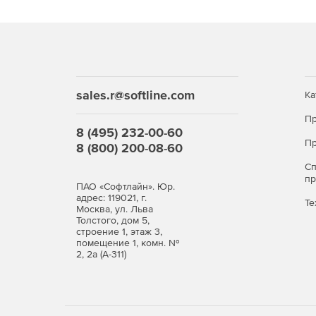
sales.r@softline.com
Ка
Пр
8 (495) 232-00-60
Пр
8 (800) 200-08-60
С
п
ПАО «Софтлайн». Юр.
адрес: 119021, г.
Те
Москва, ул. Льва
Толстого, дом 5,
строение 1, этаж 3,
помещение 1, комн. №
2, 2а (А-311)