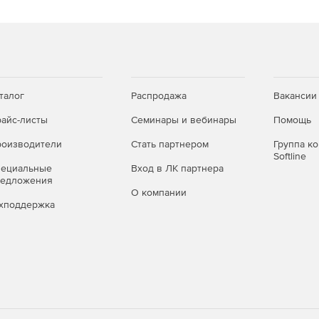
талог
Распродажа
Вакансии
айс-листы
Семинары и вебинары
Помощь
оизводители
Стать партнером
Группа к
Softline
пециальные
Вход в ЛК партнера
редложения
О компании
хподдержка