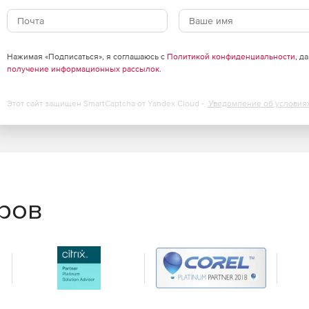
Нажимая «Подписаться», я соглашаюсь с
Политикой конфиденциальности
, д
получение информационных рассылок
.
Этот сайт защищен SmartCaptcha от Yandex Cloud -
Уведомление об условия
еров