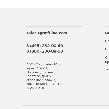
sales.r@softline.com
Ка
Пр
8 (495) 232-00-60
Пр
8 (800) 200-08-60
С
п
ПАО «Софтлайн». Юр.
адрес: 119021, г.
Те
Москва, ул. Льва
Толстого, дом 5,
строение 1, этаж 3,
помещение 1, комн. №
2, 2а (А-311)