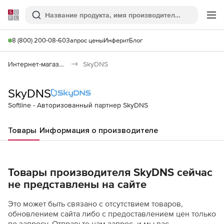
Softline
Поиск
Ме
8 (800) 200-08-60
Запрос цены
Инферит
Блог
Интернет-магазин
SkyDNS
SkyDNS
Softline - Авторизованный партнер SkyDNS
Товары
Информация о производителе
Товары производителя SkyDNS сейчас
не представлены на сайте
Это может быть связано с отсутствием товаров,
обновлением сайта либо с предоставлением цен только
по запросу. Отправьте нам запрос, и мы вас