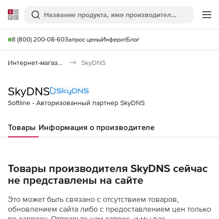
Softline
Поиск
Ме
8 (800) 200-08-60
Запрос цены
Инферит
Блог
Интернет-магазин
SkyDNS
SkyDNS
Softline - Авторизованный партнер SkyDNS
Товары
Информация о производителе
Товары производителя SkyDNS сейчас
не представлены на сайте
Это может быть связано с отсутствием товаров,
обновлением сайта либо с предоставлением цен только
по запросу. Отправьте нам запрос, и мы вас