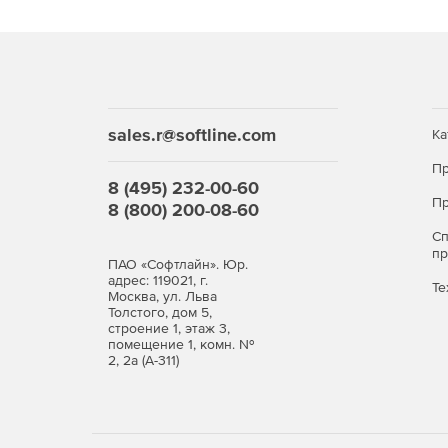
sales.r@softline.com
Ка
Пр
8 (495) 232-00-60
Пр
8 (800) 200-08-60
С
п
ПАО «Софтлайн». Юр.
адрес: 119021, г.
Те
Москва, ул. Льва
Толстого, дом 5,
строение 1, этаж 3,
помещение 1, комн. №
2, 2а (А-311)