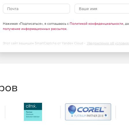
Нажимая «Подписаться», я соглашаюсь с
Политикой конфиденциальности
, д
получение информационных рассылок
.
Этот сайт защищен SmartCaptcha от Yandex Cloud -
Уведомление об условия
еров