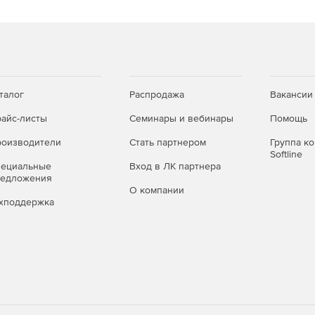
талог
Распродажа
Вакансии
айс-листы
Семинары и вебинары
Помощь
оизводители
Стать партнером
Группа к
Softline
пециальные
Вход в ЛК партнера
редложения
О компании
хподдержка