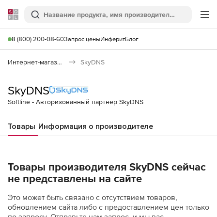
Softline
Поиск
Ме
8 (800) 200-08-60
Запрос цены
Инферит
Блог
Интернет-магазин
SkyDNS
SkyDNS
Softline - Авторизованный партнер SkyDNS
Товары
Информация о производителе
Товары производителя SkyDNS сейчас
не представлены на сайте
Это может быть связано с отсутствием товаров,
обновлением сайта либо с предоставлением цен только
по запросу. Отправьте нам запрос, и мы вас