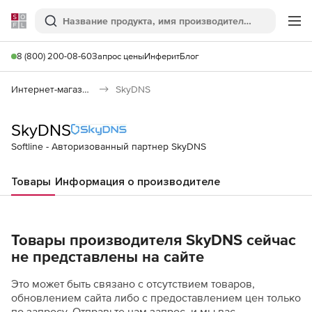
Softline
Поиск
Ме
8 (800) 200-08-60
Запрос цены
Инферит
Блог
Интернет-магазин
SkyDNS
SkyDNS
Softline - Авторизованный партнер SkyDNS
Товары
Информация о производителе
Товары производителя SkyDNS сейчас
не представлены на сайте
Это может быть связано с отсутствием товаров,
обновлением сайта либо с предоставлением цен только
по запросу. Отправьте нам запрос, и мы вас