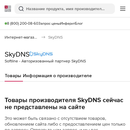
Softline
Поиск
Ме
8 (800) 200-08-60
Запрос цены
Инферит
Блог
Интернет-магазин
SkyDNS
SkyDNS
Softline - Авторизованный партнер SkyDNS
Товары
Информация о производителе
Товары производителя SkyDNS сейчас
не представлены на сайте
Это может быть связано с отсутствием товаров,
обновлением сайта либо с предоставлением цен только
по запросу. Отправьте нам запрос, и мы вас