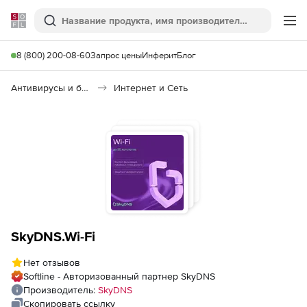
Softline
Поиск
Ме
8 (800) 200-08-60
Запрос цены
Инферит
Блог
Антивирусы и безопасность
Интернет и Сеть
SkyDNS.Wi-Fi
Нет отзывов
Softline - Авторизованный партнер SkyDNS
Производитель:
SkyDNS
Скопировать ссылку