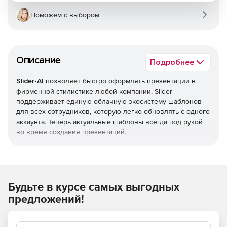
Поможем с выбором
Описание
Подробнее
Slider-AI
позволяет быстро оформлять презентации в
фирменной стилистике любой компании. Slider
поддерживает единую облачную экосистему шаблонов
для всех сотрудников, которую легко обновлять с одного
аккаунта. Теперь актуальные шаблоны всегда под рукой
во время создания презентаций.
Основные возможности:
Инструмент по требованиям сотрудников, которые
ежедневно создают презентации в компаниях.
Будьте в курсе самых выгодных
предложений!
В Slider уже встроены интеграции с Unsplash, Flaticon
и Giphy для быстрого поиска и вставки медиа
материалов.