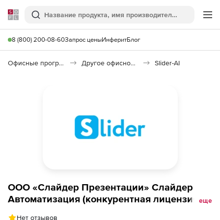
Softline
Поиск
Ме
8 (800) 200-08-60
Запрос цены
Инферит
Блог
Офисные программы
Другое офисное ПО
Slider-AI
ООО «Слайдер Презентации» Слайдер
Автоматизация (конкурентная лицензия на
еще
коробочную версию с техподдержкой на 1
Нет отзывов