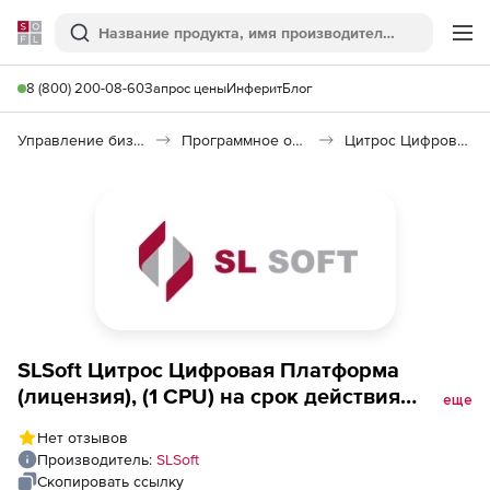
Softline
Поиск
Ме
8 (800) 200-08-60
Запрос цены
Инферит
Блог
Управление бизнесом, CRM/ERP
Программное обеспечение для работы с документами
Цитрос Цифровая Платформа
SLSoft Цитрос Цифровая Платформа
(лицензия), (1 CPU) на срок действия
еще
исключительных прав
Нет отзывов
Производитель:
SLSoft
Скопировать ссылку