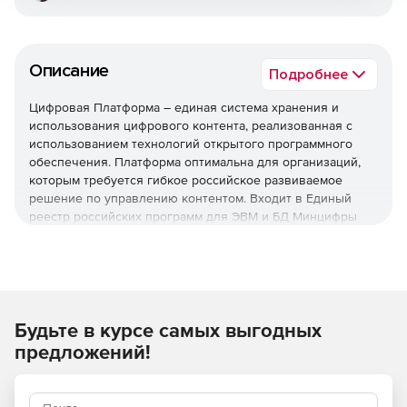
Описание
Подробнее
Цифровая Платформа – единая система хранения и
использования цифрового контента, реализованная с
использованием технологий открытого программного
обеспечения. Платформа оптимальна для организаций,
которым требуется гибкое российское развиваемое
решение по управлению контентом. Входит в Единый
реестр российских программ для ЭВМ и БД Минцифры
РФ.
Возможности системы управления корпоративным
контентом
Автоматизация большинства типовых процессов
Будьте в курсе самых выгодных
документооборота.
предложений!
Готовый набор базовых элементов, функциональная
настройка и кастомизация.