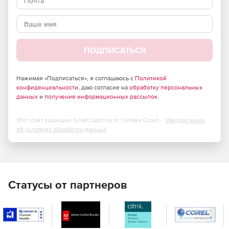
Управление цифровым контентом на единой
ECM/CSP-платформе.
Наличие преднастроенных продуктов.
ПОДПИСАТЬСЯ
Наличие развитого и задокументированного API.
Открытость к интеграции с системами других классов.
Нажимая «Подписаться», я соглашаюсь с
Политикой
конфиденциальности
, даю согласие на
обработку персональных
данных
Сквозная автоматизация и управление жизненным
и
получение информационных рассылок
.
циклом электронных документов.
Этот сайт защищен SmartCaptcha от Yandex Cloud -
Уведомление
Возможности групповой работы с корпоративным
об условиях обработки данных
контентом.
Статусы от партнеров